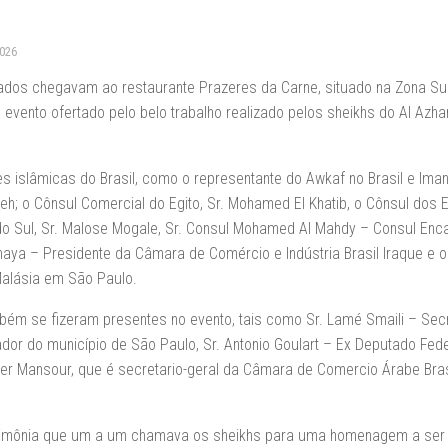
2026
ados chegavam ao restaurante Prazeres da Carne, situado na Zona Su
evento ofertado pelo belo trabalho realizado pelos sheikhs do Al Azha
es islâmicas do Brasil, como o representante do Awkaf no Brasil e Ima
eh; o Cônsul Comercial do Egito, Sr. Mohamed El Khatib, o Cônsul dos
a do Sul, Sr. Malose Mogale, Sr. Consul Mohamed Al Mahdy – Consul En
haya – Presidente da Câmara de Comércio e Indústria Brasil Iraque e 
Malásia em São Paulo.
mbém se fizeram presentes no evento, tais como Sr. Lamé Smaili – Secr
dor do município de São Paulo, Sr. Antonio Goulart – Ex Deputado Fede
mer Mansour, que é secretario-geral da Câmara de Comercio Árabe Brasi
erimônia que um a um chamava os sheikhs para uma homenagem a ser