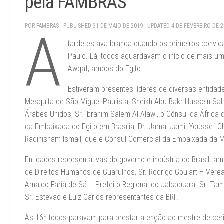
pela FAMBRAS
POR
FAMBRAS
· PUBLISHED
31 DE MAIO DE 2019
· UPDATED
4 DE FEVEREIRO DE 
A
tarde estava branda quando os primeiros convid
Paulo. Lá, todos aguardavam o início de mais um 
Awqaf, ambos do Egito.
Estiveram presentes líderes de diversas entidad
Mesquita de São Miguel Paulista, Sheikh Abu Bakr Hussein Sall
Árabes Unidos, Sr. Ibrahim Salem Al Alawi, o Cônsul da Áfric
da Embaixada do Egito em Brasília, Dr. Jamal Jamil Youssef C
Radihisham Ismail, que é Consul Comercial da Embaixada da 
Entidades representativas do governo e indústria do Brasil ta
de Direitos Humanos de Guarulhos, Sr. Rodrigo Goulart – Verea
Arnaldo Faria de Sá – Prefeito Regional do Jabaquara. Sr. Ta
Sr. Estevão e Luiz Carlos representantes da BRF.
Às 16h todos paravam para prestar atenção ao mestre de c