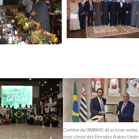
Comitiva da FAMBRAS dá as boas-vindas
novo cônsul dos Emirados Árabes Unido