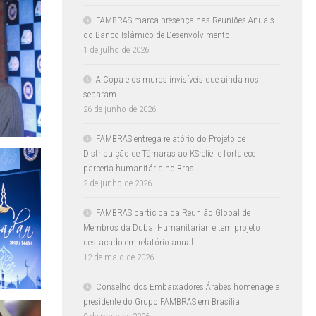
FAMBRAS marca presença nas Reuniões Anuais
do Banco Islâmico de Desenvolvimento
1 de julho de 2026
A Copa e os muros invisíveis que ainda nos
separam
26 de junho de 2026
FAMBRAS entrega relatório do Projeto de
Distribuição de Tâmaras ao KSrelief e fortalece
parceria humanitária no Brasil
2 de junho de 2026
FAMBRAS participa da Reunião Global de
Membros da Dubai Humanitarian e tem projeto
destacado em relatório anual
12 de maio de 2026
Conselho dos Embaixadores Árabes homenageia
presidente do Grupo FAMBRAS em Brasília