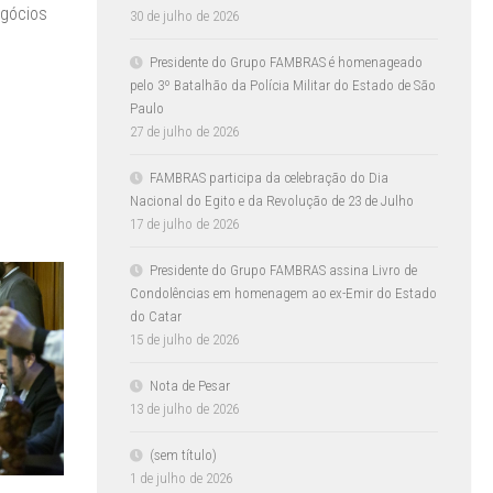
egócios
30 de julho de 2026
Presidente do Grupo FAMBRAS é homenageado
pelo 3º Batalhão da Polícia Militar do Estado de São
Paulo
27 de julho de 2026
FAMBRAS participa da celebração do Dia
Nacional do Egito e da Revolução de 23 de Julho
17 de julho de 2026
Presidente do Grupo FAMBRAS assina Livro de
Condolências em homenagem ao ex-Emir do Estado
do Catar
15 de julho de 2026
Nota de Pesar
13 de julho de 2026
(sem título)
1 de julho de 2026