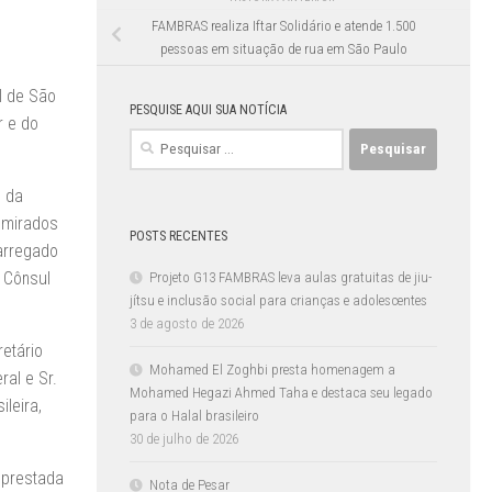
FAMBRAS realiza Iftar Solidário e atende 1.500
pessoas em situação de rua em São Paulo
l de São
PESQUISE AQUI SUA NOTÍCIA
r e do
Pesquisar
por:
n da
 Emirados
POSTS RECENTES
carregado
o Cônsul
Projeto G13 FAMBRAS leva aulas gratuitas de jiu-
jítsu e inclusão social para crianças e adolescentes
3 de agosto de 2026
etário
Mohamed El Zoghbi presta homenagem a
ral e Sr.
Mohamed Hegazi Ahmed Taha e destaca seu legado
leira,
para o Halal brasileiro
30 de julho de 2026
 prestada
Nota de Pesar