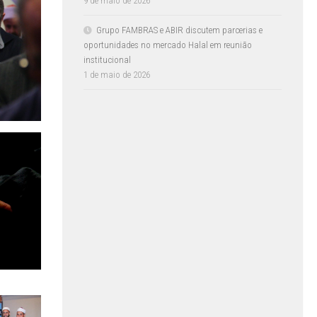
9 de maio de 2026
Grupo FAMBRAS e ABIR discutem parcerias e
oportunidades no mercado Halal em reunião
institucional
1 de maio de 2026