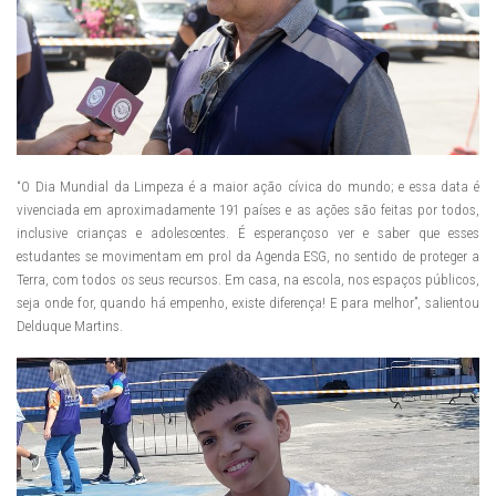
“O Dia Mundial da Limpeza é a maior ação cívica do mundo; e essa data é
vivenciada em aproximadamente 191 países e as ações são feitas por todos,
inclusive crianças e adolescentes. É esperançoso ver e saber que esses
estudantes se movimentam em prol da Agenda ESG, no sentido de proteger a
Terra, com todos os seus recursos. Em casa, na escola, nos espaços públicos,
seja onde for, quando há empenho, existe diferença! E para melhor”, salientou
Delduque Martins.