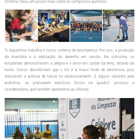
Cristina, falou um pouco mais sobre os compostos químicos.
“A dopamina trabalha o nosso sistema de recompensa. Por isso, a produção
da mandala e a realização do desenho em carvão. Na ocitocina, os
estudantes demonstraram a alegria e o amor em cuidar da terra, através da
horta. Outros descobriram que o Sol é a maior fonte de serotonina, pois
realizaram a pintura de faixas no estacionamento. E alguns optaram pela
endorfina, ao praticarem exercícios físicos na quadra”, pontuou a
coordenadora, que também apresentou as oficinas.