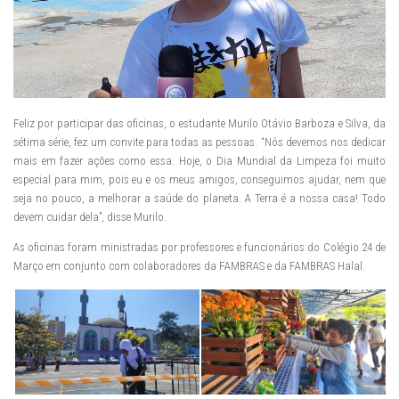
Feliz por participar das oficinas, o estudante Murilo Otávio Barboza e Silva, da
sétima série, fez um convite para todas as pessoas. “Nós devemos nos dedicar
mais em fazer ações como essa. Hoje, o Dia Mundial da Limpeza foi muito
especial para mim, pois eu e os meus amigos, conseguimos ajudar, nem que
seja no pouco, a melhorar a saúde do planeta. A Terra é a nossa casa! Todo
devem cuidar dela”, disse Murilo.
As oficinas foram ministradas por professores e funcionários do Colégio 24 de
Março em conjunto com colaboradores da FAMBRAS e da FAMBRAS Halal.