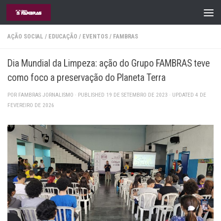
Skip to content
AÇÃO SOCIAL
/
EDUCAÇÃO
/
EVENTOS
/
FAMBRAS
Dia Mundial da Limpeza: ação do Grupo FAMBRAS teve
como foco a preservação do Planeta Terra
POR
FAMBRAS JORNALISMO
· PUBLISHED
19 DE SETEMBRO DE 2023
· UPDATED
4 DE
FEVEREIRO DE 2026