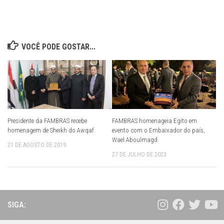
VOCÊ PODE GOSTAR...
Presidente da FAMBRAS recebe
FAMBRAS homenageia Egito em
homenagem de Sheikh do Awqaf
evento com o Embaixador do país,
Wael Aboulmagd
21 DE AGOSTO DE 2019
27 DE JULHO DE 2023
SIGA: