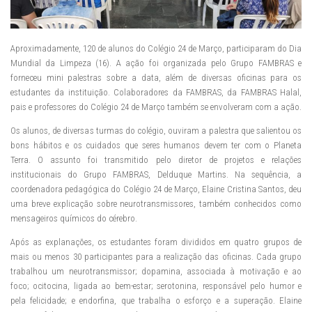
Aproximadamente, 120 de alunos do Colégio 24 de Março, participaram do Dia
Mundial da Limpeza (16). A ação foi organizada pelo Grupo FAMBRAS e
forneceu mini palestras sobre a data, além de diversas oficinas para os
estudantes da instituição. Colaboradores da FAMBRAS, da FAMBRAS Halal,
pais e professores do Colégio 24 de Março também se envolveram com a ação.
Os alunos, de diversas turmas do colégio, ouviram a palestra que salientou os
bons hábitos e os cuidados que seres humanos devem ter com o Planeta
Terra. O assunto foi transmitido pelo diretor de projetos e relações
institucionais do Grupo FAMBRAS, Delduque Martins. Na sequência, a
coordenadora pedagógica do Colégio 24 de Março, Elaine Cristina Santos, deu
uma breve explicação sobre neurotransmissores, também conhecidos como
mensageiros químicos do cérebro.
Após as explanações, os estudantes foram divididos em quatro grupos de
mais ou menos 30 participantes para a realização das oficinas. Cada grupo
trabalhou um neurotransmissor; dopamina, associada à motivação e ao
foco; ocitocina, ligada ao bem-estar; serotonina, responsável pelo humor e
pela felicidade; e endorfina, que trabalha o esforço e a superação. Elaine