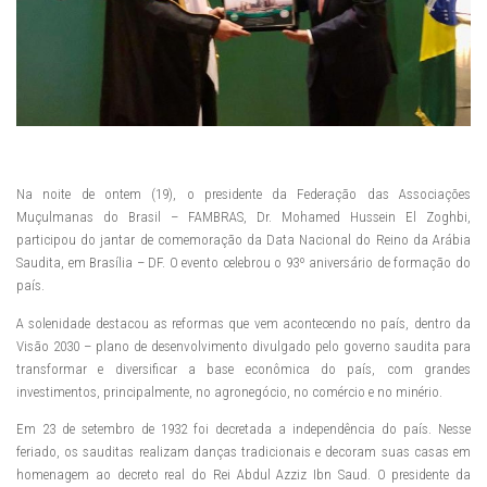
Na noite de ontem (19), o presidente da Federação das Associações
Muçulmanas do Brasil – FAMBRAS, Dr. Mohamed Hussein El Zoghbi,
participou do jantar de comemoração da Data Nacional do Reino da Arábia
Saudita, em Brasília – DF. O evento celebrou o 93º aniversário de formação do
país.
A solenidade destacou as reformas que vem acontecendo no país, dentro da
Visão 2030 – plano de desenvolvimento divulgado pelo governo saudita para
transformar e diversificar a base econômica do país, com grandes
investimentos, principalmente, no agronegócio, no comércio e no minério.
Em 23 de setembro de 1932 foi decretada a independência do país. Nesse
feriado, os sauditas realizam danças tradicionais e decoram suas casas em
homenagem ao decreto real do Rei Abdul Azziz Ibn Saud. O presidente da