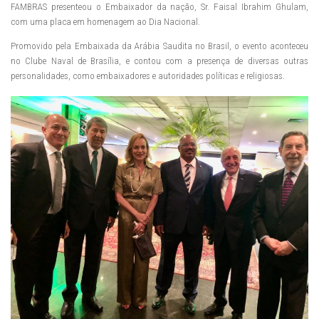
FAMBRAS presenteou o Embaixador da nação, Sr. Faisal Ibrahim Ghulam,
com uma placa em homenagem ao Dia Nacional.
Promovido pela Embaixada da Arábia Saudita no Brasil, o evento aconteceu
no Clube Naval de Brasília, e contou com a presença de diversas outras
personalidades, como embaixadores e autoridades políticas e religiosas.