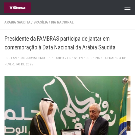
Skip to content
ARABIA SAUDITA
/
BRASÍLIA
/
DIA NACIONAL
Presidente da FAMBRAS participa de jantar em
comemoração à Data Nacional da Arábia Saudita
POR
FAMBRAS JORNALISMO
· PUBLISHED
21 DE SETEMBRO DE 2023
· UPDATED
4 DE
FEVEREIRO DE 2026