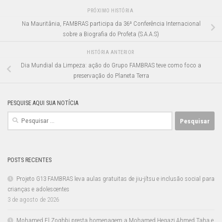
PRÓXIMO HISTÓRIA
Na Mauritânia, FAMBRAS participa da 36ª Conferência Internacional
sobre a Biografia do Profeta (S.A.A.S)
HISTÓRIA ANTERIOR
Dia Mundial da Limpeza: ação do Grupo FAMBRAS teve como foco a
preservação do Planeta Terra
PESQUISE AQUI SUA NOTÍCIA
Pesquisar
por:
POSTS RECENTES
Projeto G13 FAMBRAS leva aulas gratuitas de jiu-jítsu e inclusão social para
crianças e adolescentes
3 de agosto de 2026
Mohamed El Zoghbi presta homenagem a Mohamed Hegazi Ahmed Taha e