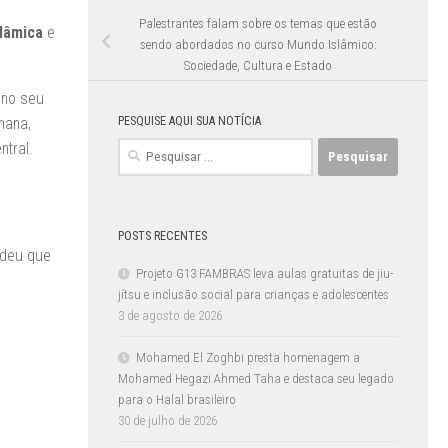
Palestrantes falam sobre os temas que estão
slâmica
e
sendo abordados no curso Mundo Islâmico:
Sociedade, Cultura e Estado
 no seu
PESQUISE AQUI SUA NOTÍCIA
mana,
ntral.
Pesquisar
por:
POSTS RECENTES
ndeu que
Projeto G13 FAMBRAS leva aulas gratuitas de jiu-
jítsu e inclusão social para crianças e adolescentes
3 de agosto de 2026
Mohamed El Zoghbi presta homenagem a
Mohamed Hegazi Ahmed Taha e destaca seu legado
para o Halal brasileiro
30 de julho de 2026