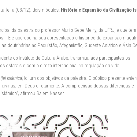
ta-feira (03/12), dois módulos:
História e Expansão da Civilização I
ncipal da palestra do professor Murilo Sebe Meihy, da UFRJ, e que tem
os. Ele abordou na sua apresentação o histórico da expansão muçul
las doutrinárias no Paquistão, Afeganistão, Sudeste Asiático e Ásia Ce
nte do Instituto de Cultura Árabe, transmitiu aos participantes os
s estatais e com o direito internacional na regulação da vida.
(lei islâmica)
foi um dos objetivos da palestra. O público presente ente
tes divinas, em Deus diretamente. A compreensão dessas diferenças é
islâmico”, afirmou Salem Nasser.