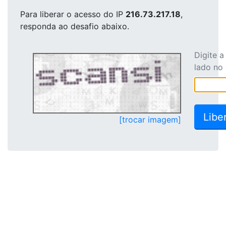
Para liberar o acesso
do IP
216.73.217.18
,
responda ao desafio abaixo.
Digite 
lado no
[trocar imagem]