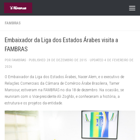
Skip to content
FAMBRAS
Embaixador da Liga dos Estados Árabes visita a
FAMBRAS
POR
FAMBRAS
· PUBLISHED
28 DE DEZEMBRO DE 2015
· UPDATED
4 DE FEVEREIRO DE
2026
O Embaixador da Liga dos Estados Árabes, Nacer Alem, e o executivo de
Relações Comerciais da Câmara de Comércio Árabe Brasileira, Tamer
Mansour, estiveram na FAMBRAS no dia 18 de dezembro. Na ocasião, se
reuniram com o Vice-presidente Ali Zoghbi, e conheceram a história, a
estrutura e os projetos da entidade.