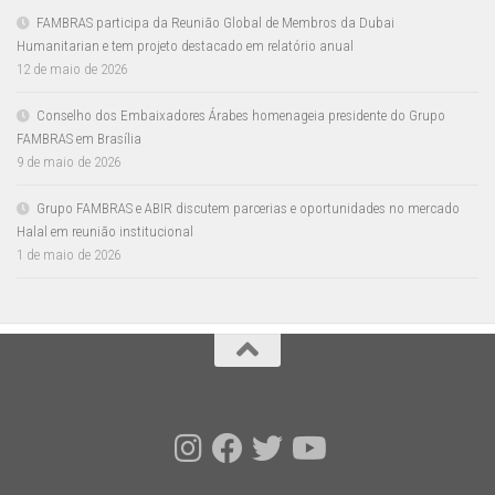
FAMBRAS participa da Reunião Global de Membros da Dubai
Humanitarian e tem projeto destacado em relatório anual
12 de maio de 2026
Conselho dos Embaixadores Árabes homenageia presidente do Grupo
FAMBRAS em Brasília
9 de maio de 2026
Grupo FAMBRAS e ABIR discutem parcerias e oportunidades no mercado
Halal em reunião institucional
1 de maio de 2026