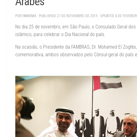
Árabes
POR
FAMBRAS
· PUBLISHED
27 DE NOVEMBRO DE 2015
· UPDATED
4 DE FEVEREI
No dia 25 de novembro, em São Paulo, o Consulado Geral do
islâmico, para celebrar o Dia Nacional do país.
Na ocasião, o Presidente da FAMBRAS, Dr. Mohamed El Zoghbi,
comemorativa, ambos observados pelo Cônsul-geral do país e