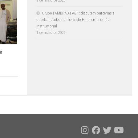
9 de maio de 2026
Grupo FAMBRAS e ABIR discutem parcerias e
oportunidades no mercado Halal em reunião
institucional
1 de maio de 2026
ar