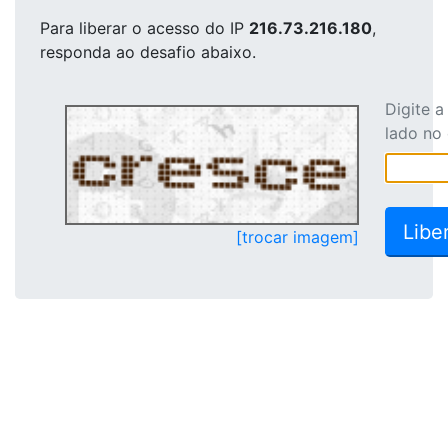
Para liberar o acesso
do IP
216.73.216.180
,
responda ao desafio abaixo.
Digite 
lado no
[trocar imagem]