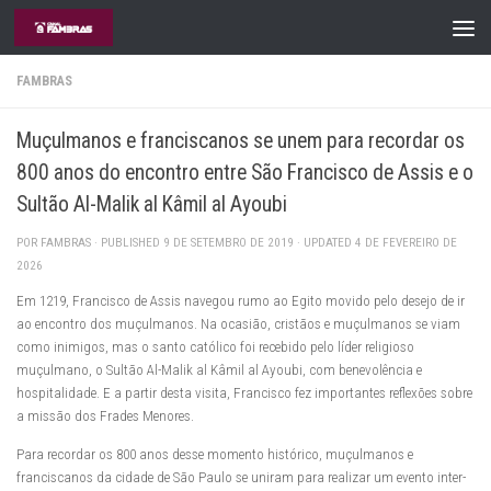
Skip to content
FAMBRAS
Muçulmanos e franciscanos se unem para recordar os
800 anos do encontro entre São Francisco de Assis e o
Sultão Al-Malik al Kâmil al Ayoubi
POR
FAMBRAS
· PUBLISHED
9 DE SETEMBRO DE 2019
· UPDATED
4 DE FEVEREIRO DE
2026
Em 1219, Francisco de Assis navegou rumo ao Egito movido pelo desejo de ir
ao encontro dos muçulmanos. Na ocasião, cristãos e muçulmanos se viam
como inimigos, mas o santo católico foi recebido pelo líder religioso
muçulmano, o Sultão Al-Malik al Kâmil al Ayoubi, com benevolência e
hospitalidade. E a partir desta visita, Francisco fez importantes reflexões sobre
a missão dos Frades Menores.
Para recordar os 800 anos desse momento histórico, muçulmanos e
franciscanos da cidade de São Paulo se uniram para realizar um evento inter-