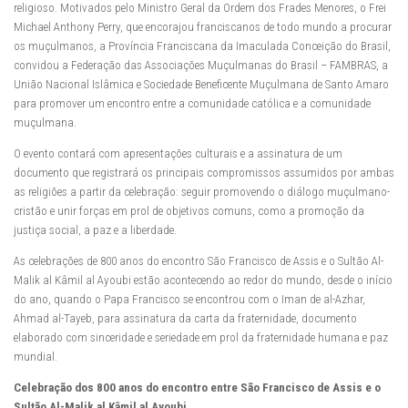
religioso. Motivados pelo Ministro Geral da Ordem dos Frades Menores, o Frei
Michael Anthony Perry, que encorajou franciscanos de todo mundo a procurar
os muçulmanos, a Província Franciscana da Imaculada Conceição do Brasil,
convidou a Federação das Associações Muçulmanas do Brasil – FAMBRAS, a
União Nacional Islâmica e Sociedade Beneficente Muçulmana de Santo Amaro
para promover um encontro entre a comunidade católica e a comunidade
muçulmana.
O evento contará com apresentações culturais e a assinatura de um
documento que registrará os principais compromissos assumidos por ambas
as religiões a partir da celebração: seguir promovendo o diálogo muçulmano-
cristão e unir forças em prol de objetivos comuns, como a promoção da
justiça social, a paz e a liberdade.
As celebrações de 800 anos do encontro São Francisco de Assis e o Sultão Al-
Malik al Kâmil al Ayoubi estão acontecendo ao redor do mundo, desde o início
do ano, quando o Papa Francisco se encontrou com o Iman de al-Azhar,
Ahmad al-Tayeb, para assinatura da carta da fraternidade, documento
elaborado com sinceridade e seriedade em prol da fraternidade humana e paz
mundial.
Celebração dos 800 anos do encontro entre São Francisco de Assis e o
Sultão Al-Malik al Kâmil al Ayoubi