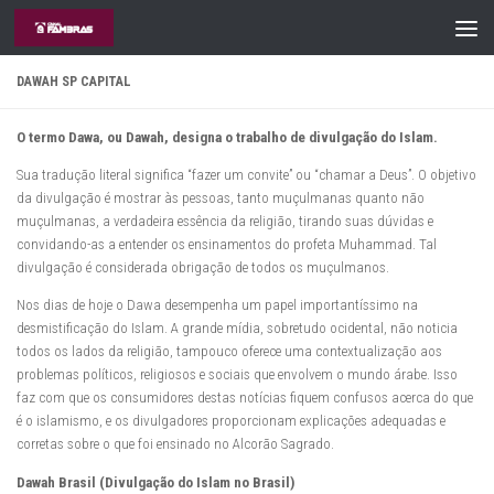
Skip to content
DAWAH SP CAPITAL
O termo Dawa, ou Dawah, designa o trabalho de divulgação do Islam.
Sua tradução literal significa “fazer um convite” ou “chamar a Deus”. O objetivo
da divulgação é mostrar às pessoas, tanto muçulmanas quanto não
muçulmanas, a verdadeira essência da religião, tirando suas dúvidas e
convidando-as a entender os ensinamentos do profeta Muhammad. Tal
divulgação é considerada obrigação de todos os muçulmanos.
Nos dias de hoje o Dawa desempenha um papel importantíssimo na
desmistificação do Islam. A grande mídia, sobretudo ocidental, não noticia
todos os lados da religião, tampouco oferece uma contextualização aos
problemas políticos, religiosos e sociais que envolvem o mundo árabe. Isso
faz com que os consumidores destas notícias fiquem confusos acerca do que
é o islamismo, e os divulgadores proporcionam explicações adequadas e
corretas sobre o que foi ensinado no Alcorão Sagrado.
Dawah Brasil (Divulgação do Islam no Brasil)