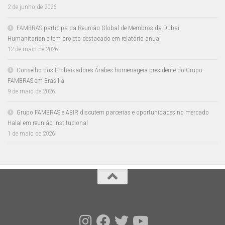
2 de junho de 2026
FAMBRAS participa da Reunião Global de Membros da Dubai
Humanitarian e tem projeto destacado em relatório anual
12 de maio de 2026
Conselho dos Embaixadores Árabes homenageia presidente do Grupo
FAMBRAS em Brasília
9 de maio de 2026
Grupo FAMBRAS e ABIR discutem parcerias e oportunidades no mercado
Halal em reunião institucional
1 de maio de 2026