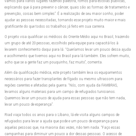
vamos para vários lugares fazendo palestra, fomos para escolas públicas,
explicando que á para prevenir o câncer, quais são as formas de tratamento e
prevenção, coisas bem simples”. É a realização de seu maior sonho, poder
ajudar as pessoas necessitadas, tornando esse projeto muito maior e mais
gratificante do que todos os trabalhos já feito em sua carreira.
O projeto visa qualificar os médicos do Oriente Médio aqui no Brasil, trazendo
um grupo de até 20 pessoas, escolhido pela equipe para capacitá-los à
levarem conhecimento daqui para lá. “Queríamos levar um pouco dessa ajuda
e acolhimento que tivemos aqui no Brasil para lá também. Eles sofrem muito,
acho que se a gente faz um pouquinho, faz muito”, comenta.
Além da qualificação médica, este projeto também leva os equipamentos
necessários para fazer transplantes de fígado ou mesmo ultrassom para
regiões carentes e afetadas pela guerra. “Nós, com ajuda da FAMBRAS,
levamos alguns materiais para um campo de refugiados tunisianos.
Queremos levar um pouco de ajuda para essas pessoas que não tem nada,
levar um pouco de esperança”.
Riad viaja todos os anos para o Líbano, lá ele visita alguns campos de
refugiados para levar a ajuda que pode e um pouco de esperança para
aquelas pessoas que, na maioria das vezes, não tem nada. “Faço essas
campanhas para diminuir um pouco a dor dessas pessoas. O acesso de