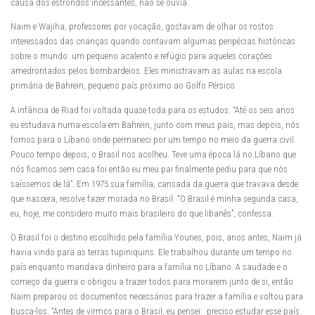
causa dos estrondos incessantes, não se ouvia.
Naim e Wajiha, professores por vocação, gostavam de olhar os rostos
interessados das crianças quando contavam algumas peripécias históricas
sobre o mundo: um pequeno acalento e refúgio para aqueles corações
amedrontados pelos bombardeios. Eles ministravam as aulas na escola
primária de Bahrein, pequeno país próximo ao Golfo Pérsico.
A infância de Riad foi voltada quase toda para os estudos. “Até os seis anos
eu estudava numa escola em Bahrein, junto com meus pais, mas depois, nós
fomos para o Líbano onde permaneci por um tempo no meio da guerra civil.
Pouco tempo depois, o Brasil nos acolheu. Teve uma época lá no Líbano que
nós ficamos sem casa foi então eu meu pai finalmente pediu para que nós
saíssemos de lá”. Em 1975 sua família, cansada da guerra que travava desde
que nascera, resolve fazer morada no Brasil. “O Brasil é minha segunda casa,
eu, hoje, me considero muito mais brasileiro do que libanês”, confessa.
O Brasil foi o destino escolhido pela família Younes, pois, anos antes, Naim já
havia vindo para as terras tupiniquins. Ele trabalhou durante um tempo no
país enquanto mandava dinheiro para a família no Líbano. A saudade e o
começo da guerra o obrigou a trazer todos para morarem junto de si, então
Naim preparou os documentos necessários para trazer a família e voltou para
busca-los. “Antes de virmos para o Brasil, eu pensei: preciso estudar esse país.