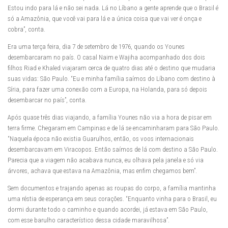
Estou indo para lá e não sei nada. Lá no Líbano a gente aprende que o Brasil é
só a Amazônia, que você vai para lá e a única coisa que vai ver é onça e
cobra”, conta.
Era uma terça feira, dia 7 de setembro de 1976, quando os Younes
desembarcaram no país. O casal Naim e Wajiha acompanhado dos dois
filhos Riad e Khaled viajaram cerca de quatro dias até o destino que mudaria
suas vidas: São Paulo. “Eu e minha família saímos do Líbano com destino à
Síria, para fazer uma conexão com a Europa, na Holanda, para só depois
desembarcar no país”, conta.
Após quase três dias viajando, a família Younes não via a hora de pisar em
terra firme. Chegaram em Campinas e de lá se encaminharam para São Paulo.
“Naquela época não existia Guarulhos, então, os voos internacionais
desembarcavam em Viracopos. Então saímos de lá com destino a São Paulo.
Parecia que a viagem não acabava nunca, eu olhava pela janela e só via
árvores, achava que estava na Amazônia, mas enfim chegamos bem”.
Sem documentos e trajando apenas as roupas do corpo, a família mantinha
uma réstia de esperança em seus corações. “Enquanto vinha para o Brasil, eu
dormi durante todo o caminho e quando acordei, já estava em São Paulo,
com esse barulho característico dessa cidade maravilhosa”.