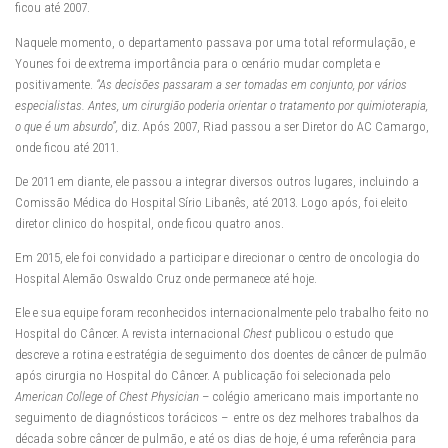
ficou até 2007.
Naquele momento, o departamento passava por uma total reformulação, e
Younes foi de extrema importância para o cenário mudar completa e
positivamente.
“As decisões passaram a ser tomadas em conjunto, por vários
especialistas. Antes, um cirurgião poderia orientar o tratamento por quimioterapia,
o que é um absurdo”,
diz. Após 2007, Riad passou a ser Diretor do AC Camargo,
onde ficou até 2011.
De 2011 em diante, ele passou a integrar diversos outros lugares, incluindo a
Comissão Médica do Hospital Sírio Libanês, até 2013. Logo após, foi eleito
diretor clinico do hospital, onde ficou quatro anos.
Em 2015, ele foi convidado a participar e direcionar o centro de oncologia do
Hospital Alemão Oswaldo Cruz onde permanece até hoje.
Ele e sua equipe foram reconhecidos internacionalmente pelo trabalho feito no
Hospital do Câncer. A revista internacional
Chest
publicou o estudo que
descreve a rotina e estratégia de seguimento dos doentes de câncer de pulmão
após cirurgia no Hospital do Câncer. A publicação foi selecionada pelo
American College of Chest Physician
– colégio americano mais importante no
seguimento de diagnósticos torácicos – entre os dez melhores trabalhos da
década sobre câncer de pulmão, e até os dias de hoje, é uma referência para