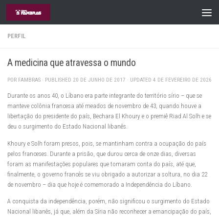
Skip to content
PERFIL
A medicina que atravessa o mundo
POR
FAMBRAS
· PUBLISHED
20 DE JUNHO DE 2017
· UPDATED
4 DE FEVEREIRO DE 2026
Durante os anos 40, o Líbano era parte integrante do território sírio – que se
manteve colônia francesa até meados de novembro de 43, quando houve a
libertação do presidente do país, Bechara El Khoury e o premiê Riad Al Solh e se
deu o surgimento do Estado Nacional libanês.
Khoury e Solh foram presos, pois, se mantinham contra a ocupação do país
pelos franceses. Durante a prisão, que durou cerca de onze dias, diversas
foram as manifestações populares que tomaram conta do país, até que,
finalmente, o governo francês se viu obrigado a autorizar a soltura, no dia 22
de novembro – dia que hoje é comemorado a Independência do Líbano.
A conquista da independência, porém, não significou o surgimento do Estado
Nacional libanês, já que, além da Síria não reconhecer a emancipação do país,