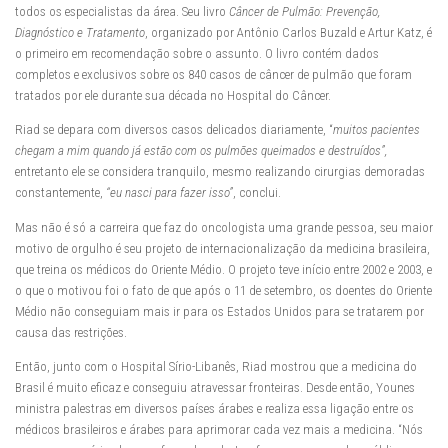
todos os especialistas da área. Seu livro
Câncer de Pulmão: Prevenção,
Diagnóstico e Tratamento
, organizado por Antônio Carlos Buzald e Artur Katz, é
o primeiro em recomendação sobre o assunto. O livro contém dados
completos e exclusivos sobre os 840 casos de câncer de pulmão que foram
tratados por ele durante sua década no Hospital do Câncer.
Riad se depara com diversos casos delicados diariamente, “
muitos pacientes
chegam a mim quando já estão com os pulmões queimados e destruídos”,
entretanto ele se considera tranquilo, mesmo realizando cirurgias demoradas
constantemente,
“eu nasci para fazer isso”
, conclui.
Mas não é só a carreira que faz do oncologista uma grande pessoa, seu maior
motivo de orgulho é seu projeto de internacionalização da medicina brasileira,
que treina os médicos do Oriente Médio. O projeto teve início entre 2002 e 2003, e
o que o motivou foi o fato de que após o 11 de setembro, os doentes do Oriente
Médio não conseguiam mais ir para os Estados Unidos para se tratarem por
causa das restrições.
Então, junto com o Hospital Sírio-Libanês, Riad mostrou que a medicina do
Brasil é muito eficaz e conseguiu atravessar fronteiras. Desde então, Younes
ministra palestras em diversos países árabes e realiza essa ligação entre os
médicos brasileiros e árabes para aprimorar cada vez mais a medicina. “Nós