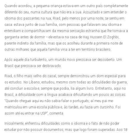
Quando acordou, a pequena criança estava em um outro país completamente
diferente do seu, numa cultura que não era a sua. Assustado e sem entender o
idioma dos passantes na rua, Riad, pelo menos por uma noite, se sentiu em
casa: estava junto de sua família, com pessoas que falavam seu idioma e
entendiam e compartilhavam da mesma sensação estranha que lhe tomava a
garganta antes de dormir – ele estava na casa de Hajj Hussein El Zoghbi,
parente indireto da família, mas que os acolheu durante a primeira noite de
outras milhares que aquela família viria a ter em território brasileiro.
Após aquele dia turbulento, um mundo novo precisava ser descoberto. Um
Brasil que precisava ser desbravado.
Riad, o filho mais velho do casal, sempre demonstrou um dom especial para
os estudos. No Líbano, estudou, mesmo com todas as dificuldades da guerra,
até concluir a escola e, sempre que podia, lia algum livro. Entretanto, aqui no
Brasil, a dificuldade com a língua acabava dificultando um pouco as coisas.
“Quando cheguei aqui eu não sabia falar o português, aí meu pai me
matriculou em uma escola pública e, às tardes, eu fazia um cursinho. Foi
assim até eu entrar na USP”, comenta.
Inicialmente, enfrentou dificuldades como o idioma e o fato de não poder
estudar por não possuir documentos, mas que logo foram superadas. Aos 18