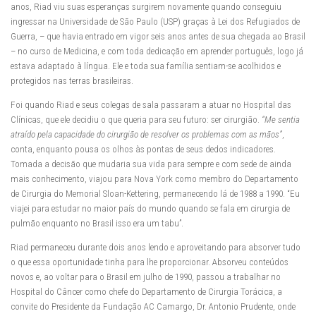
anos, Riad viu suas esperanças surgirem novamente quando conseguiu
ingressar na Universidade de São Paulo (USP) graças à Lei dos Refugiados de
Guerra, – que havia entrado em vigor seis anos antes de sua chegada ao Brasil
– no curso de Medicina, e com toda dedicação em aprender português, logo já
estava adaptado à língua. Ele e toda sua família sentiam-se acolhidos e
protegidos nas terras brasileiras.
Foi quando Riad e seus colegas de sala passaram a atuar no Hospital das
Clínicas, que ele decidiu o que queria para seu futuro: ser cirurgião.
“Me sentia
atraído pela capacidade do cirurgião de resolver os problemas com as mãos”
,
conta, enquanto pousa os olhos às pontas de seus dedos indicadores.
Tomada a decisão que mudaria sua vida para sempre e com sede de ainda
mais conhecimento, viajou para Nova York como membro do Departamento
de Cirurgia do Memorial Sloan-Kettering, permanecendo lá de 1988 a 1990. “Eu
viajei para estudar no maior país do mundo quando se fala em cirurgia de
pulmão enquanto no Brasil isso era um tabu”.
Riad permaneceu durante dois anos lendo e aproveitando para absorver tudo
o que essa oportunidade tinha para lhe proporcionar. Absorveu conteúdos
novos e, ao voltar para o Brasil em julho de 1990, passou a trabalhar no
Hospital do Câncer como chefe do Departamento de Cirurgia Torácica, a
convite do Presidente da Fundação AC Camargo, Dr. Antonio Prudente, onde