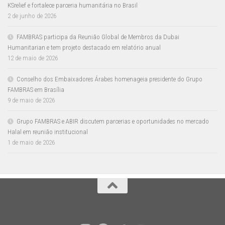
KSrelief e fortalece parceria humanitária no Brasil
2 de junho de 2026
FAMBRAS participa da Reunião Global de Membros da Dubai
Humanitarian e tem projeto destacado em relatório anual
12 de maio de 2026
Conselho dos Embaixadores Árabes homenageia presidente do Grupo
FAMBRAS em Brasília
9 de maio de 2026
Grupo FAMBRAS e ABIR discutem parcerias e oportunidades no mercado
Halal em reunião institucional
1 de maio de 2026