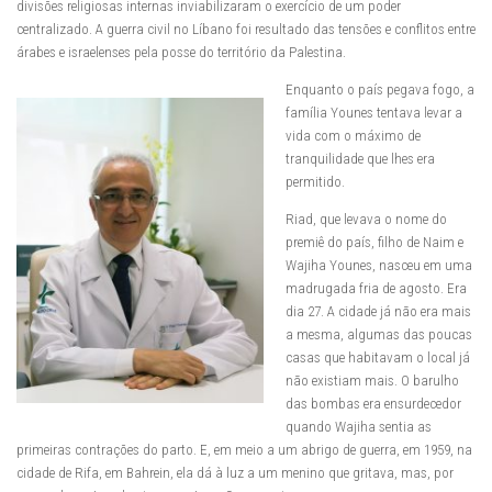
divisões religiosas internas inviabilizaram o exercício de um poder
centralizado. A guerra civil no Líbano foi resultado das tensões e conflitos entre
árabes e israelenses pela posse do território da Palestina.
Enquanto o país pegava fogo, a
família Younes tentava levar a
vida com o máximo de
tranquilidade que lhes era
permitido.
Riad, que levava o nome do
premiê do país, filho de Naim e
Wajiha Younes, nasceu em uma
madrugada fria de agosto. Era
dia 27. A cidade já não era mais
a mesma, algumas das poucas
casas que habitavam o local já
não existiam mais. O barulho
das bombas era ensurdecedor
quando Wajiha sentia as
primeiras contrações do parto. E, em meio a um abrigo de guerra, em 1959, na
cidade de Rifa, em Bahrein, ela dá à luz a um menino que gritava, mas, por