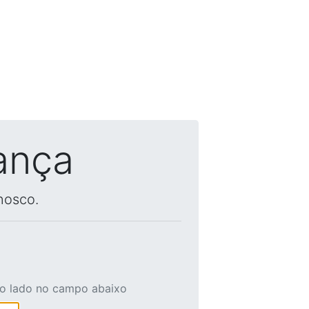
ança
nosco.
ao lado no campo abaixo