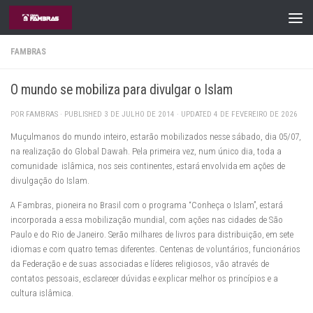
Skip to content
FAMBRAS
O mundo se mobiliza para divulgar o Islam
POR
FAMBRAS
· PUBLISHED
3 DE JULHO DE 2014
· UPDATED
4 DE FEVEREIRO DE 2026
Muçulmanos do mundo inteiro, estarão mobilizados nesse sábado, dia 05/07,
na realização do Global Dawah. Pela primeira vez, num único dia, toda a
comunidade islâmica, nos seis continentes, estará envolvida em ações de
divulgação do Islam.
A Fambras, pioneira no Brasil com o programa “Conheça o Islam”, estará
incorporada a essa mobilização mundial, com ações nas cidades de São
Paulo e do Rio de Janeiro. Serão milhares de livros para distribuição, em sete
idiomas e com quatro temas diferentes. Centenas de voluntários, funcionários
da Federação e de suas associadas e líderes religiosos, vão através de
contatos pessoais, esclarecer dúvidas e explicar melhor os princípios e a
cultura islâmica.