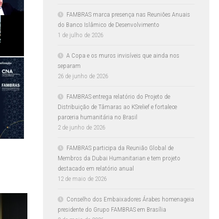
FAMBRAS marca presença nas Reuniões Anuais
do Banco Islâmico de Desenvolvimento
1 de julho de 2026
A Copa e os muros invisíveis que ainda nos
separam
26 de junho de 2026
FAMBRAS entrega relatório do Projeto de
Distribuição de Tâmaras ao KSrelief e fortalece
parceria humanitária no Brasil
2 de junho de 2026
FAMBRAS participa da Reunião Global de
Membros da Dubai Humanitarian e tem projeto
destacado em relatório anual
12 de maio de 2026
Conselho dos Embaixadores Árabes homenageia
presidente do Grupo FAMBRAS em Brasília