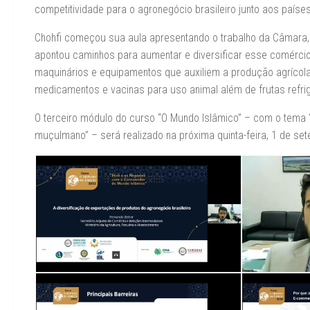
competitividade para o agronegócio brasileiro junto aos país
Chohfi começou sua aula apresentando o trabalho da Câmara,
apontou caminhos para aumentar e diversificar esse comércio.
maquinários e equipamentos que auxiliem a produção agrícola 
medicamentos e vacinas para uso animal além de frutas refri
O terceiro módulo do curso “O Mundo Islâmico” – com o tema “
muçulmano” – será realizado na próxima quinta-feira, 1 de set