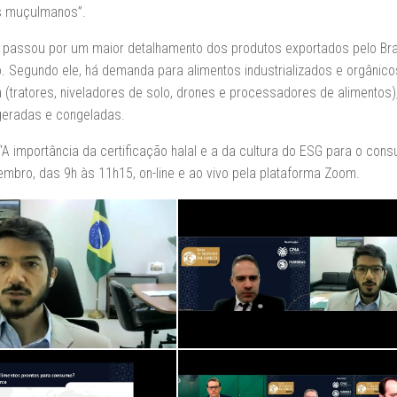
es muçulmanos”.
 passou por um maior detalhamento dos produtos exportados pelo Bras
 Segundo ele, há demanda para alimentos industrializados e orgânico
(tratores, niveladores de solo, drones e processadores de alimentos)
geradas e congeladas.
A importância da certificação halal e a da cultura do ESG para o con
embro, das 9h às 11h15, on-line e ao vivo pela plataforma Zoom.