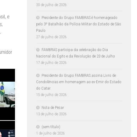
30 de julho de 2026
il, e
Presidente do Grupo FAMBRAS é homenageado
s,
pelo 3º Batalhão da Polícia Militar do Estado de São
Paulo
,
27 de julho de 2026
FAMBRAS participa da celebração do Dia
sumidor
Nacional do Egito e da Revolução de 23 de Julho
17 de julho de 2026
Presidente do Grupo FAMBRAS assina Livro de
Condolências em homenagem ao ex-Emir do Estado
do Catar
15 de julho de 2026
Nota de Pesar
13 de julho de 2026
(sem título)
1 de julho de 2026