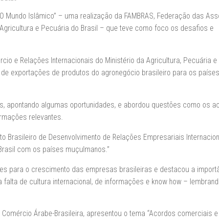
“O Mundo Islâmico” – uma realização da FAMBRAS, Federação das As
gricultura e Pecuária do Brasil – que teve como foco os desafios e
rcio e Relações Internacionais do Ministério da Agricultura, Pecuária e
 de exportações de produtos do agronegócio brasileiro para os paíse
as, apontando algumas oportunidades, e abordou questões como os a
ormações relevantes.
uto Brasileiro de Desenvolvimento de Relações Empresariais Internacio
o Brasil com os países muçulmanos.”
es para o crescimento das empresas brasileiras e destacou a import
a falta de cultura internacional, de informações e know how – lembran
 Comércio Árabe-Brasileira, apresentou o tema “Acordos comerciais e