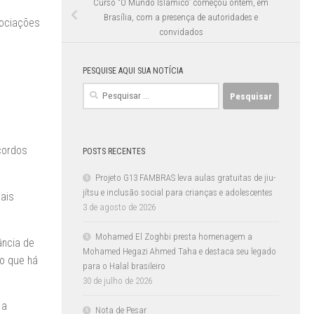
Curso “O Mundo Islâmico” começou ontem, em
Brasília, com a presença de autoridades e
sociações
convidados
PESQUISE AQUI SUA NOTÍCIA
Pesquisar
s
por:
cordos
POSTS RECENTES
Projeto G13 FAMBRAS leva aulas gratuitas de jiu-
jítsu e inclusão social para crianças e adolescentes
nais
3 de agosto de 2026
Mohamed El Zoghbi presta homenagem a
ância de
Mohamed Hegazi Ahmed Taha e destaca seu legado
do que há
para o Halal brasileiro
30 de julho de 2026
 a
Nota de Pesar