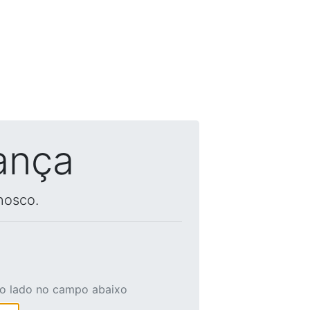
ança
nosco.
ao lado no campo abaixo